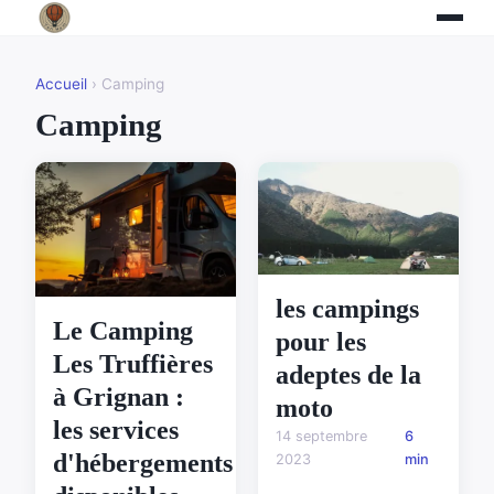
Accueil
› Camping
Camping
les campings
Le Camping
pour les
Les Truffières
adeptes de la
à Grignan :
moto
les services
14 septembre
6
d'hébergements
2023
min